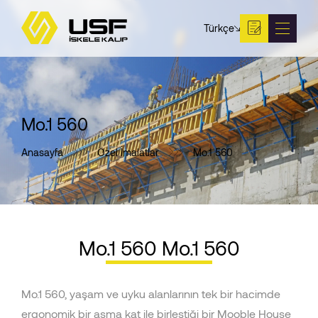
Türkçe
Mo.1 560
Anasayfa
Özel İmalatlar
Mo.1 560
Mo.1 560 Mo.1 560
Mo.1 560, yaşam ve uyku alanlarının tek bir hacimde
ergonomik bir asma kat ile birleştiği bir Mooble House